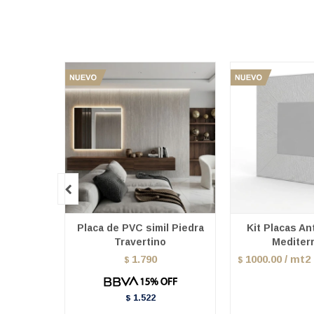

Placa de PVC simil Piedra
Kit Placas A
Travertino
Mediter
1.790
1000.00 / mt2
$
$
1.522
$