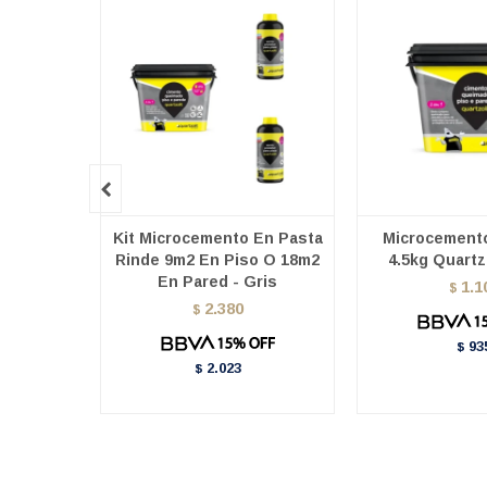

Kit Microcemento En Pasta
Microcemento
Rinde 9m2 En Piso O 18m2
4.5kg Quartzo
En Pared - Gris
1.1
$
2.380
$
93
$
2.023
$