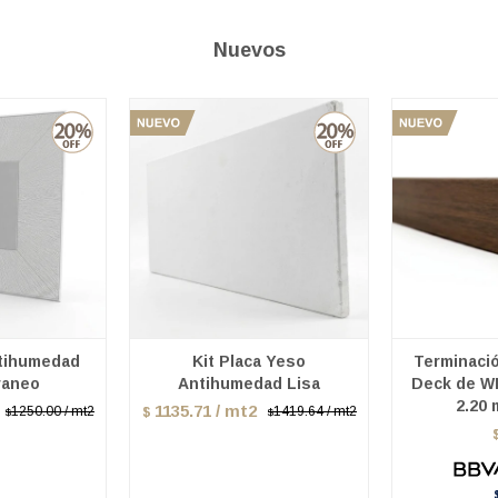
Nuevos
ntihumedad
Kit Placa Yeso
Terminació
raneo
Antihumedad Lisa
Deck de W
2.20
1135.71 / mt2
1250.00 / mt2
1419.64 / mt2
$
$
$