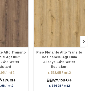

te Alto Transito
Piso Flotante Alto Transito
Piso Flo
cial Agt 8mm
Residencial Agt 8mm
Resi
24hs Water
Akasya 24hs Water
Ver
sistant
Resistant
.95 / mt2
758.95 / mt2
$
$
.98 / mt2
644.98 / mt2
$