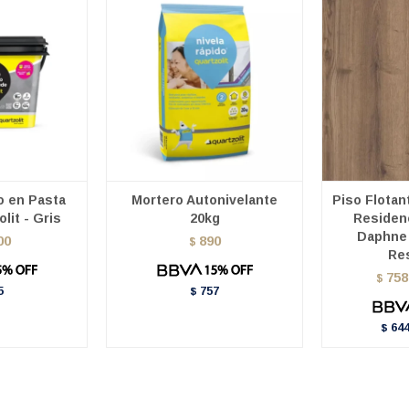
 en Pasta
Mortero Autonivelante
Piso Flotan
lit - Gris
20kg
Residen
Daphne 
00
890
$
Re
758
$
5
757
$
644
$