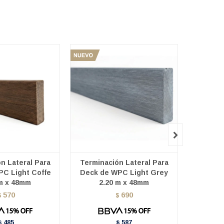

n Lateral Para
Terminación Lateral Para
Termina
PC Light Coffe
Deck de WPC Light Grey
Deck de
 m x 48mm
2.20 m x 48mm
570
690
$
$
485
587
$
$