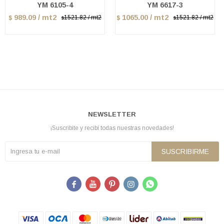
YM 6105-4
YM 6617-3
989.09 / mt2
1065.00 / mt2
1521.82 / mt2
1521.82 / mt2
$
$
$
$
NEWSLETTER
¡Suscribite y recibí todas nuestras novedades!
SUSCRIBIRME




