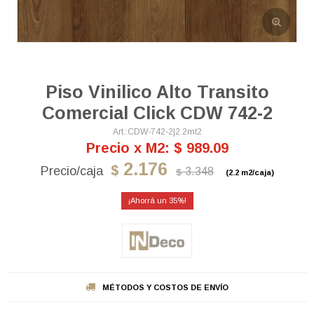
Piso Vinilico Alto Transito
Comercial Click CDW 742-2
CDW-742-2|2.2mt2
Precio x M2: $ 989.09
2.176
$
3.348
$
(2.2 m2/caja)
35
MÉTODOS Y COSTOS DE ENVÍO