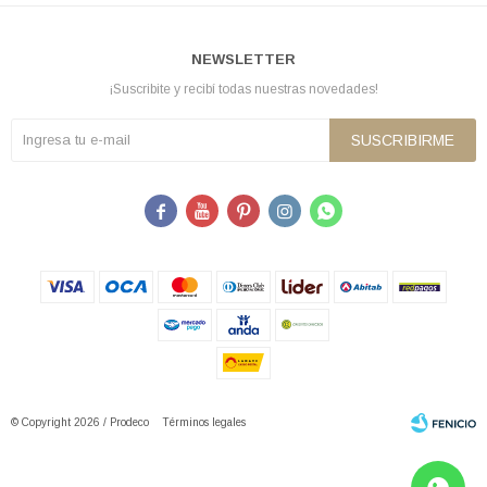
NEWSLETTER
¡Suscribite y recibí todas nuestras novedades!
SUSCRIBIRME





© Copyright 2026 / Prodeco
Términos legales