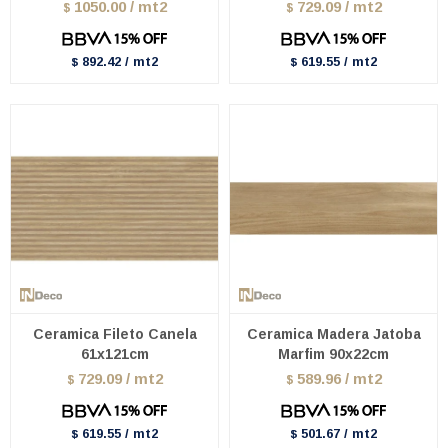
1050.00 / mt2
729.09 / mt2
$
$
892.42 / mt2
619.55 / mt2
$
$
Ceramica Fileto Canela
Ceramica Madera Jatoba
61x121cm
Marfim 90x22cm
729.09 / mt2
589.96 / mt2
$
$
619.55 / mt2
501.67 / mt2
$
$