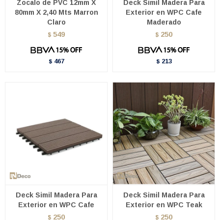
Zocalo de PVC 12mm X
Deck Simil Madera Para
80mm X 2,40 Mts Marron
Exterior en WPC Cafe
Claro
Maderado
549
250
$
$
467
213
$
$
Deck Simil Madera Para
Deck Simil Madera Para
Exterior en WPC Cafe
Exterior en WPC Teak
250
250
$
$