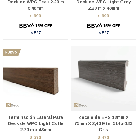
Deck de WPC Teak 2.20 m
Deck de WPC Light Grey
x 48mm
2.20 m x 48mm
690
690
$
$
587
587
$
$
Terminación Lateral Para
Zocalo de EPS 12mm X
Deck de WPC Light Coffe
75mm X 2,40 Mts. 514p-133
2.20 m x 48mm
Gris
570
470
$
$