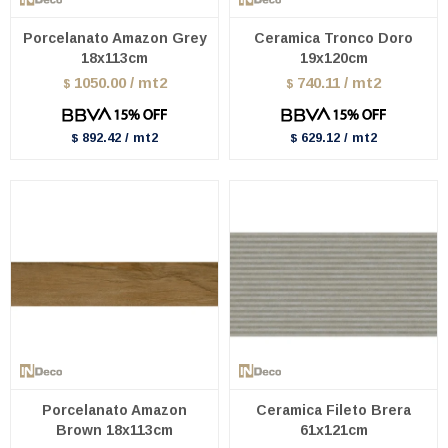
Porcelanato Amazon Grey
Ceramica Tronco Doro
18x113cm
19x120cm
1050.00 / mt2
740.11 / mt2
$
$
892.42 / mt2
629.12 / mt2
$
$
Porcelanato Amazon
Ceramica Fileto Brera
Brown 18x113cm
61x121cm