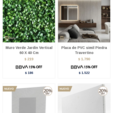
Muro Verde Jardin Vertical
Placa de PVC simil Piedra
60 X 40 Cm
Travertino
219
1.790
$
$
186
1.522
$
$