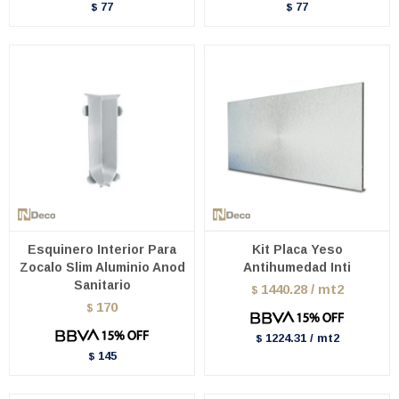
77
77
$
$
Esquinero Interior Para
Kit Placa Yeso
Zocalo Slim Aluminio Anod
Antihumedad Inti
Sanitario
1440.28 / mt2
$
170
$
1224.31 / mt2
$
145
$