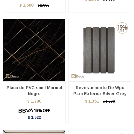
1.600
$
2.000
$
Placa de PVC simil Marmol
Revestimiento De Wpc
Negro
Para Exterior Silver Grey
1.790
1.351
$
$
1.590
$
1.522
$