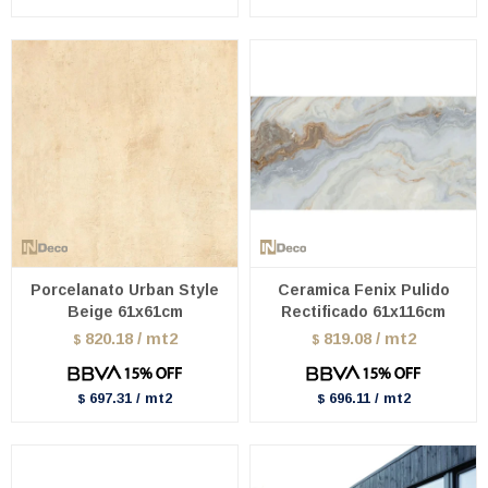
Porcelanato Urban Style
Ceramica Fenix Pulido
Beige 61x61cm
Rectificado 61x116cm
820.18 / mt2
819.08 / mt2
$
$
697.31 / mt2
696.11 / mt2
$
$