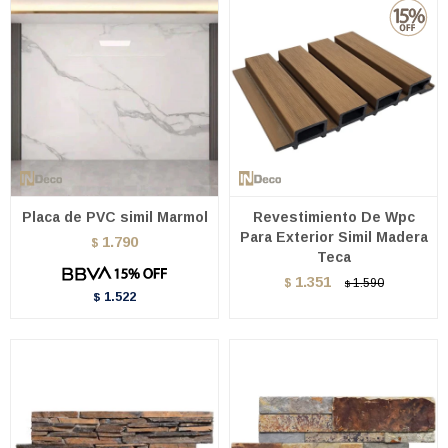
Placa de PVC simil Marmol
Revestimiento De Wpc
Para Exterior Simil Madera
1.790
$
Teca
1.351
$
1.590
$
1.522
$