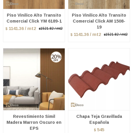
Piso Vinilico Alto Transito
Piso Vinilico Alto Transito
Comercial Click YM 6189-1
Comercial Click AM 1508-
19
1141.36 / mt2
1521.82 / mt2
$
$
1141.36 / mt2
1521.82 / mt2
$
$
Revestimiento Simil
Chapa Teja Gravillada
Madera Marron Oscuro en
Española
EPS
545
$