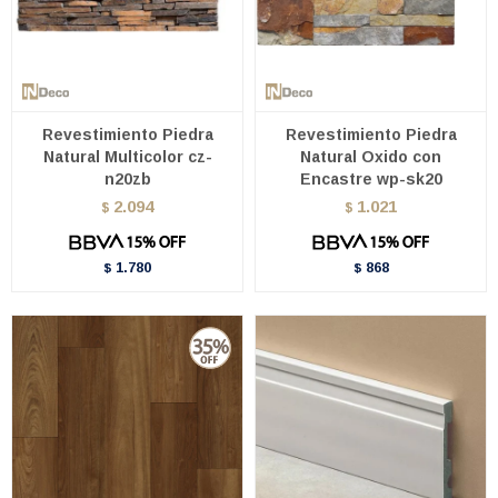
Revestimiento Piedra
Revestimiento Piedra
Natural Multicolor cz-
Natural Oxido con
n20zb
Encastre wp-sk20
2.094
1.021
$
$
1.780
868
$
$