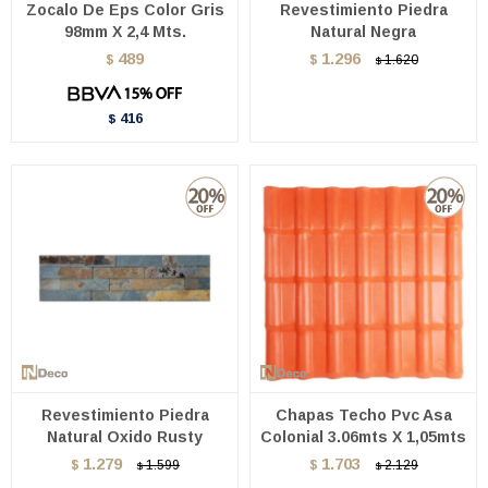
Zocalo De Eps Color Gris
Revestimiento Piedra
98mm X 2,4 Mts.
Natural Negra
489
1.296
$
$
1.620
$
416
$
Revestimiento Piedra
Chapas Techo Pvc Asa
Natural Oxido Rusty
Colonial 3.06mts X 1,05mts
1.279
1.703
$
1.599
$
2.129
$
$