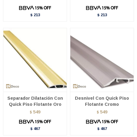
213
213
$
$
Separador Dilatación Con
Desnivel Con Quick Piso
Quick Piso Flotante Oro
Flotante Cromo
549
549
$
$
467
467
$
$