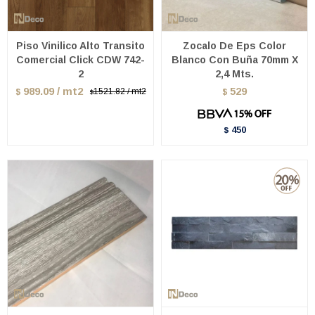
Piso Vinilico Alto Transito
Zocalo De Eps Color
Comercial Click CDW 742-
Blanco Con Buña 70mm X
2
2,4 Mts.
989.09 / mt2
529
1521.82 / mt2
$
$
$
450
$