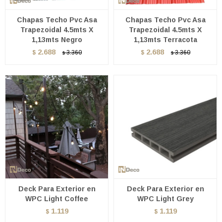
Chapas Techo Pvc Asa
Chapas Techo Pvc Asa
Trapezoidal 4.5mts X
Trapezoidal 4.5mts X
1,13mts Negro
1,13mts Terracota
2.688
2.688
$
3.360
$
3.360
$
$
Deck Para Exterior en
Deck Para Exterior en
WPC Light Coffee
WPC Light Grey
1.119
1.119
$
$