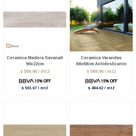
Ceramica Madera Savanah
Ceramica Varandas
90x22cm
68x68cm Antideslizante
589.96 / mt2
569.96 / mt2
$
$
501.67 / mt2
484.62 / mt2
$
$