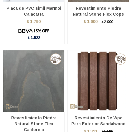
Placa de PVC simil Marmol
Revestimiento Piedra
Calacatta
Natural Stone Flex Cope
1.790
1.600
$
$
2.000
$
1.522
$
Revestimiento Piedra
Revestimiento De Wpc
Natural Stone Flex
Para Exterior Sandalwood
California
1.351
$
1.590
$