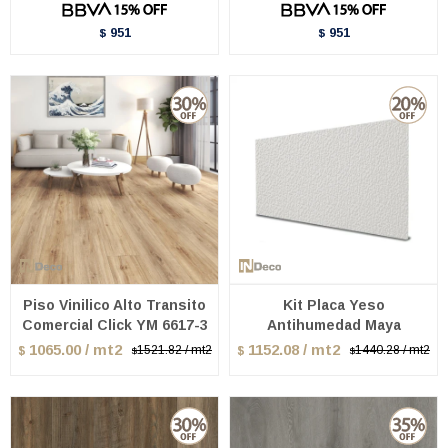
951
951
$
$
Piso Vinilico Alto Transito
Kit Placa Yeso
Comercial Click YM 6617-3
Antihumedad Maya
1065.00 / mt2
1152.08 / mt2
1521.82 / mt2
1440.28 / mt2
$
$
$
$