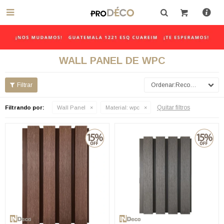

WALL PANEL DE WPC
Recomendados
Quitar filtros
Filtrando por:
Wall Panel
Material:
wpc