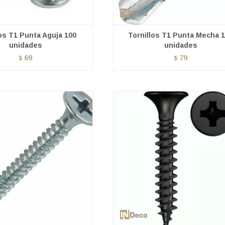
los T1 Punta Aguja 100
Tornillos T1 Punta Mecha 
unidades
unidades
69
79
$
$