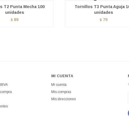
os T2 Punta Mecha 100
Tornillos T3 Punta Aguja 1
unidades
unidades
89
79
$
$
MI CUENTA
 BBVA
Mi cuenta
 compra
Mis compras
Mis direcciones
entes