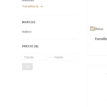
Masillas
Tornilleria
MARCAS
indeco
Tornill
PRECIO
($)
OK