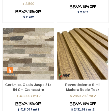
2.590
$
2.057
$
2.202
$
Cerámica Oasis Jaspe 31x
Revestimiento Simil
54 Cm C/encastre
Madera Roble Teak
492.00 / mt2
2860.29 / mt2
$
$
418.00 / mt2
2431.62 / mt2
$
$