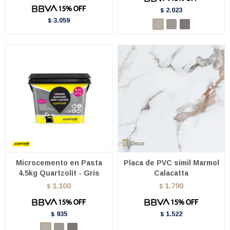
2.023
$
3.059
$
Microcemento en Pasta
Placa de PVC simil Marmol
4.5kg Quartzolit - Gris
Calacatta
1.100
1.790
$
$
935
1.522
$
$