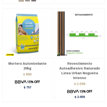
Mortero Autonivelante
Revestimiento
20kg
Autoadhesivo Ranurado
Linea Urban Nogueira
890
$
Intenso
3.599
$
757
$
3.059
$