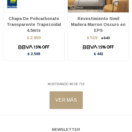
Chapa De Policarbonato
Revestimiento Simil
Transparente Trapezoidal
Madera Marron Oscuro en
4.5mts
EPS
2.950
519
$
$
649
$
2.508
441
$
$
MOSTRANDO
48
DE
719
VER MÁS
NEWSLETTER