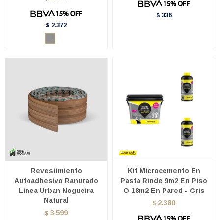
336
$
2.372
$
Revestimiento
Kit Microcemento En
Autoadhesivo Ranurado
Pasta Rinde 9m2 En Piso
Linea Urban Nogueira
O 18m2 En Pared - Gris
Natural
2.380
$
3.599
$