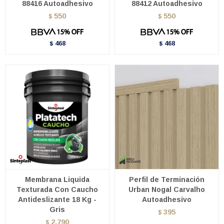
88416 Autoadhesivo
88412 Autoadhesivo
550
550
$
$
468
468
$
$
Membrana Liquida
Perfil de Terminación
Texturada Con Caucho
Urban Nogal Carvalho
Antideslizante 18 Kg -
Autoadhesivo
Gris
395
$
2.790
$