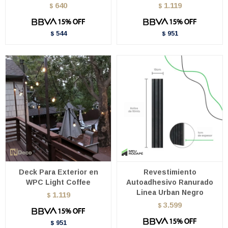
640
1.119
$
$
544
951
$
$
Deck Para Exterior en
Revestimiento
WPC Light Coffee
Autoadhesivo Ranurado
Linea Urban Negro
1.119
$
3.599
$
951
$