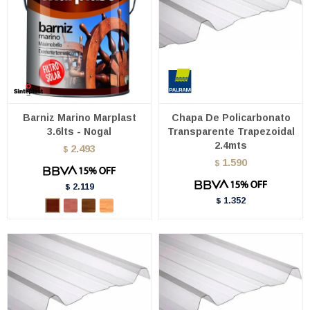
Barniz Marino Marplast
Chapa De Policarbonato
3.6lts - Nogal
Transparente Trapezoidal
2.4mts
2.493
$
1.590
$
2.119
$
1.352
$