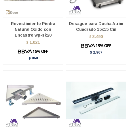
Revestimiento Piedra
Desague para Ducha Atrim
Natural Oxido con
Cuadrado 15x15 Cm
Encastre wp-sk20
3.490
$
1.021
$
2.967
$
868
$