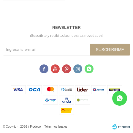
NEWSLETTER
¡Suscribite y recibí todas nuestras novedades!
SUSCRIBIRME





© Copyright 2026 / Prodeco
Términos legales