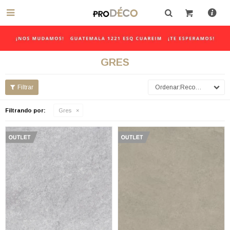

GRES
Recomendados
Filtrando por:
Gres