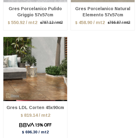
Gres Porcelanico Pulido
Gres Porcelanico Natural
Griggio 57x57cm
Elemento 57x57cm
550.92 / mt2
458.90 / mt2
787.12 / mt2
766.87 / mt2
$
$
$
$
Gres LDL Corten 45x90cm
819.14 / mt2
$
696.30 / mt2
$