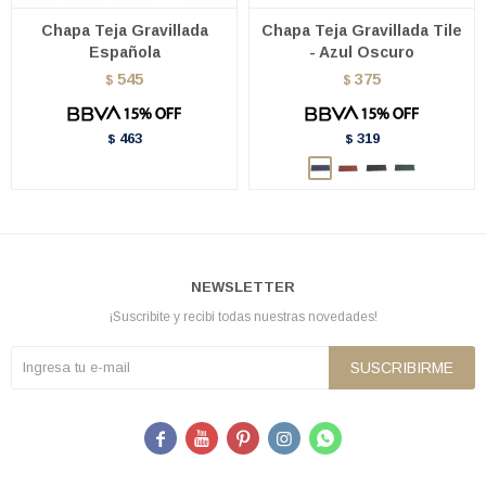
Chapa Teja Gravillada
Chapa Teja Gravillada Tile
Española
- Azul Oscuro
545
375
$
$
463
319
$
$
NEWSLETTER
¡Suscribite y recibí todas nuestras novedades!
SUSCRIBIRME




