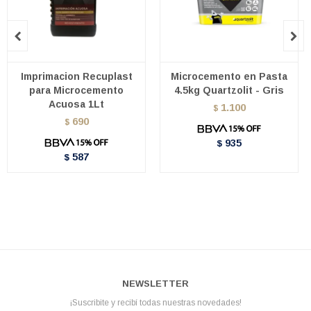


Imprimacion Recuplast
Microcemento en Pasta
para Microcemento
4.5kg Quartzolit - Gris
Acuosa 1Lt
1.100
$
690
$
935
$
587
$
NEWSLETTER
¡Suscribite y recibí todas nuestras novedades!