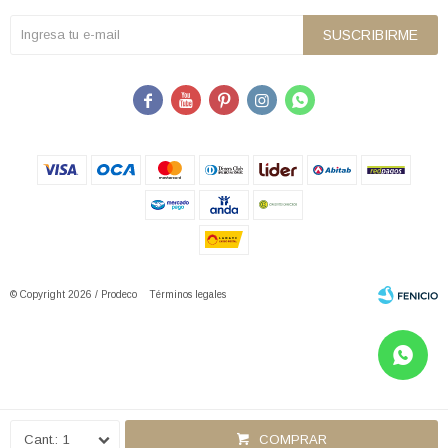
SUSCRIBIRME





© Copyright 2026 / Prodeco
Términos legales
Fenicio
1
COMPRAR