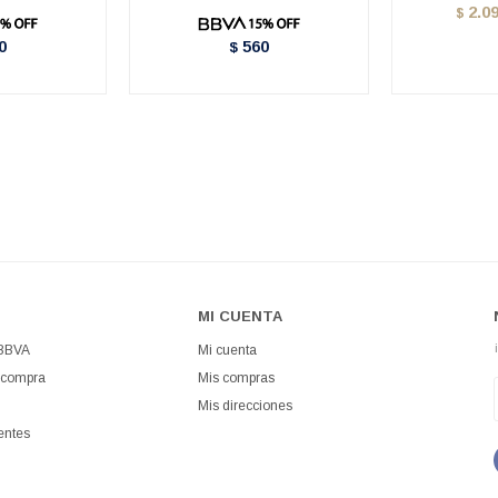
2.0
$
0
560
$
MI CUENTA
 BBVA
Mi cuenta
 compra
Mis compras
Mis direcciones
entes