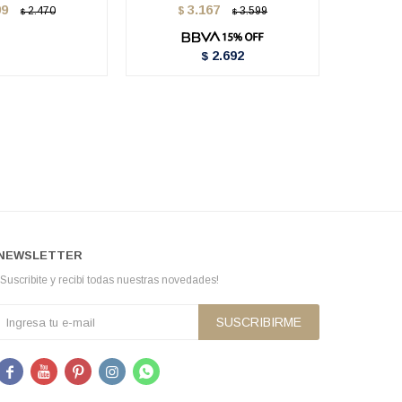
99
3.167
2.470
$
3.599
$
$
$
2.692
$
NEWSLETTER
¡Suscribite y recibí todas nuestras novedades!
SUSCRIBIRME




