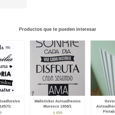
Productos que te pueden interesar
utoadhesivo
Wallsticker Autoadhesivo
Reves
1657/1
Muresco 1656/1
Autoadhes
Pintab
9
659
$