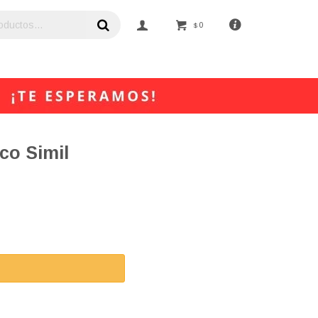
0
$
co Simil