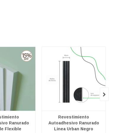

timiento
Revestimiento
Re
ivo Ranurado
Autoadhesivo Ranurado
Autoad
le Flexible
Linea Urban Negro
Li