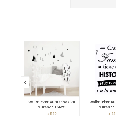

Wallsticker Autoadhesivo
Wallsticker A
Muresco 1662/1
Muresco 
560
65
$
$