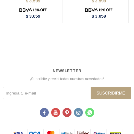
3.599
3.599
$
$
3.059
3.059
$
$
NEWSLETTER
¡Suscribite y recibí todas nuestras novedades!
SUSCRIBIRME




