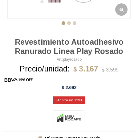
Revestimiento Autoadhesivo
Ranurado Linea Play Rosado
playrosado
Precio/unidad:
3.167
$
3.599
$
2.692
$
12