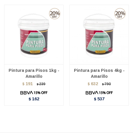
Pintura para Pisos 1kg -
Pintura para Pisos 4kg -
Amarillo
Amarillo
191
632
$
239
$
790
$
$
162
537
$
$