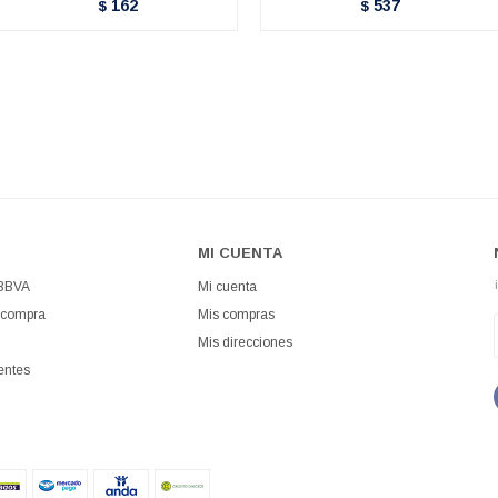
162
537
$
$
MI CUENTA
 BBVA
Mi cuenta
 compra
Mis compras
Mis direcciones
entes