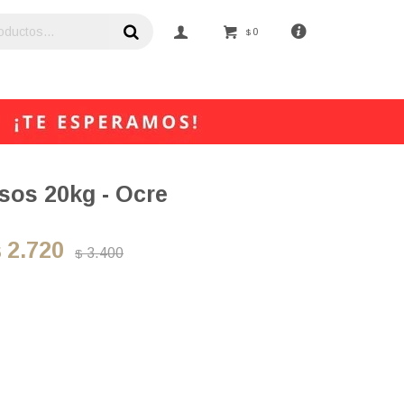
0
$
isos 20kg - Ocre
2.720
$
3.400
$