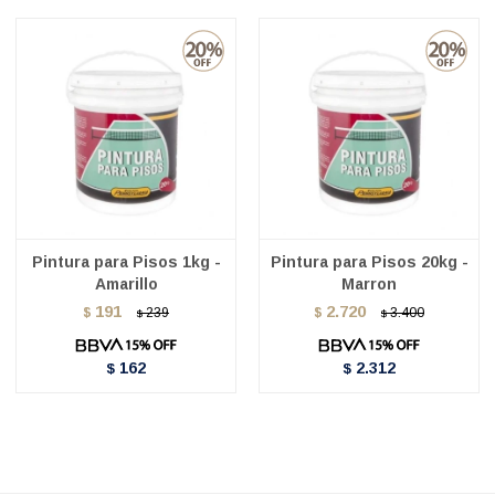
Pintura para Pisos 1kg -
Pintura para Pisos 20kg -
Amarillo
Marron
191
2.720
$
239
$
3.400
$
$
162
2.312
$
$