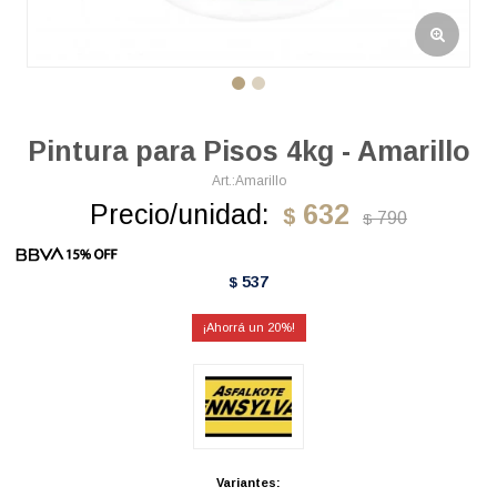
Pintura para Pisos 4kg - Amarillo
Amarillo
Precio/unidad:
632
$
790
$
537
$
20
Variantes: