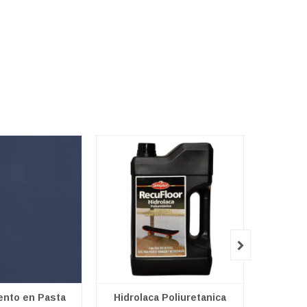

nto en Pasta
Hidrolaca Poliuretanica
Hidrol