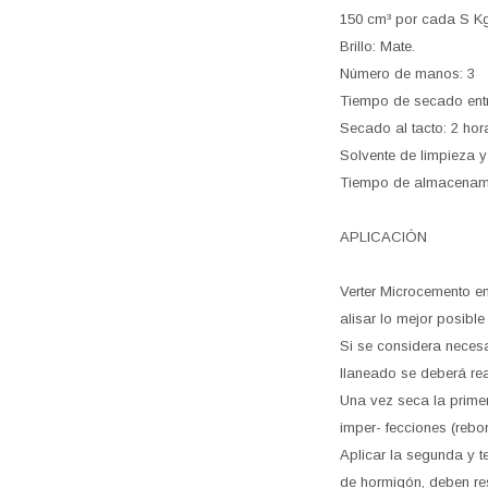
150 cm³ por cada S K
Brillo: Mate.
Número de manos: 3
Tiempo de secado entr
Secado al tacto: 2 hor
Solvente de limpieza y
Tiempo de almacenami
APLICACIÓN
Verter Microcemento en 
alisar lo mejor posible 
Si se considera neces
llaneado se deberá re
Una vez seca la prime
imper- fecciones (rebo
Aplicar la segunda y t
de hormigón, deben resp