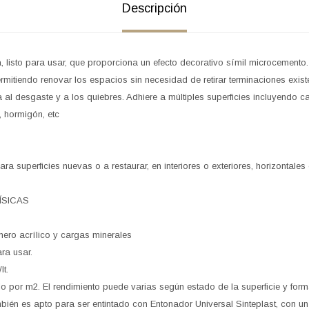
Descripción
, listo para usar, que proporciona un efecto decorativo símil microcemento.
rmitiendo renovar los espacios sin necesidad de retirar terminaciones exis
a al desgaste y a los quiebres. Adhiere a múltiples superficies incluyendo c
, hormigón, etc
 superficies nuevas o a restaurar, en interiores o exteriores, horizontales o
ÍSICAS
ro acrílico y cargas minerales
ra usar.
It.
ilo por m2. El rendimiento puede varias según estado de la superficie y form
bién es apto para ser entintado con Entonador Universal Sinteplast, con 