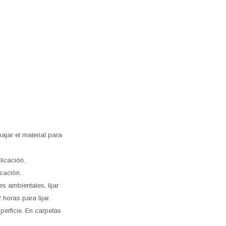
bajar el material para
licación.
cación.
 ambientales, lijar
horas para lijar.
perficie. En carpetas