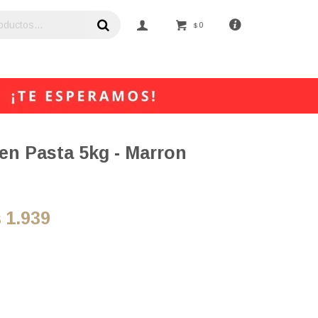
0
$
en Pasta 5kg - Marron
1.939
$