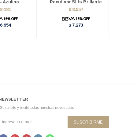
- Azulino
Recufloor 5Lts Brillante
Recufl
8.181
8.557
$
6.954
7.273
$
NEWSLETTER
¡Suscribite y recibí todas nuestras novedades!
SUSCRIBIRME