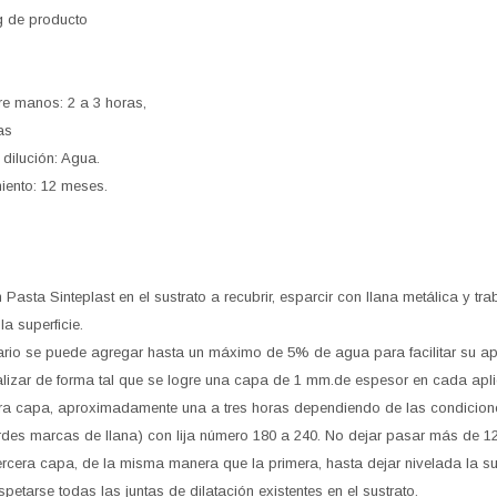
g de producto
e manos: 2 a 3 horas,
as
 dilución: Agua.
ento: 12 meses.
Pasta Sinteplast en el sustrato a recubrir, esparcir con llana metálica y tra
la superficie.
ario se puede agregar hasta un máximo de 5% de agua para facilitar su ap
alizar de forma tal que se logre una capa de 1 mm.de espesor en cada apli
ra capa, aproximadamente una a tres horas dependiendo de las condiciones
rdes marcas de llana) con lija número 180 a 240. No dejar pasar más de 12 
ercera capa, de la misma manera que la primera, hasta dejar nivelada la su
etarse todas las juntas de dilatación existentes en el sustrato.