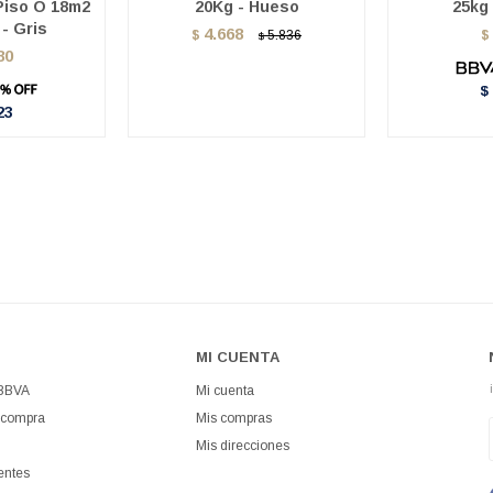
Piso O 18m2
20Kg - Hueso
25kg 
- Gris
4.668
$
5.836
$
$
80
$
23
MI CUENTA
 BBVA
Mi cuenta
 compra
Mis compras
Mis direcciones
entes