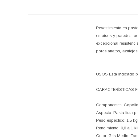
Revestimiento en pasta
en pisos y paredes, pe
excepcional resistenci
porcelanatos, azulejos
USOS Está indicado para
CARACTERÍSTICAS F
Componentes: Copolime
Aspecto: Pasta lista pa
Peso especfico: 1,5 kg/
Rendimiento: 0,8 a 1 k
Color: Gris Medio ,Tam