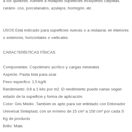
a los quiebres. Adhiere a múltiples superficies incluyendo carpetas,
cerámi- cos, porcelanatos, azulejos, hormigón, etc
USOS Está indicado para superficies nuevas o a restaurar, en interiores
o exteriores, horizontales o verticales.
CARACTERÍSTICAS FÍSICAS
Componentes: Copolimero acrílico y cargas minerales
Aspecto: Pasta lista para usar.
Peso especfico: 1,5 kg/It.
Rendimiento: 0,8 a 1 kilo por m2. El rendimiento puede varias según
estado de la superficie y forma de aplicación.
Color: Gris Medio ,También es apto para ser entintado con Entonador
Universal Sinteplast, con un mínimo de 15 cm³ a 150 cm³ por cada S
Kg de producto
Brillo: Mate.