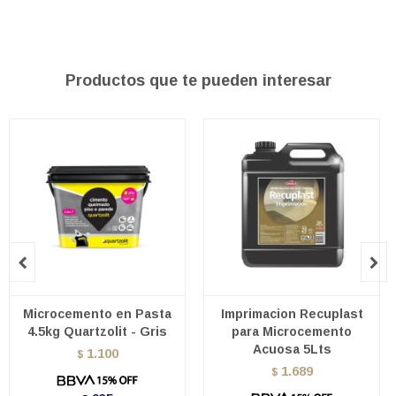
Productos que te pueden interesar


Microcemento en Pasta
Imprimacion Recuplast
4.5kg Quartzolit - Gris
para Microcemento
Acuosa 5Lts
1.100
$
1.689
$