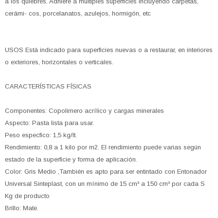
a los quiebres. Adhiere a múltiples superficies incluyendo carpetas,
cerámi- cos, porcelanatos, azulejos, hormigón, etc
USOS Está indicado para superficies nuevas o a restaurar, en interiores
o exteriores, horizontales o verticales.
CARACTERÍSTICAS FÍSICAS
Componentes: Copolimero acrílico y cargas minerales
Aspecto: Pasta lista para usar.
Peso especfico: 1,5 kg/It.
Rendimiento: 0,8 a 1 kilo por m2. El rendimiento puede varias según
estado de la superficie y forma de aplicación.
Color: Gris Medio ,También es apto para ser entintado con Entonador
Universal Sinteplast, con un mínimo de 15 cm³ a 150 cm³ por cada S
Kg de producto
Brillo: Mate.