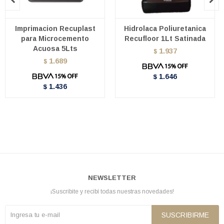
Imprimacion Recuplast
Hidrolaca Poliuretanica
para Microcemento
Recufloor 1Lt Satinada
Acuosa 5Lts
1.937
$
1.689
$
1.646
$
1.436
$
NEWSLETTER
¡Suscribite y recibí todas nuestras novedades!
SUSCRIBIRME