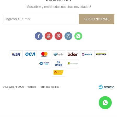
¡Suscribite y recibí todas nuestras novedades!
SUSCRIBIRME





© Copyright 2026 / Prodeco
Términos legales