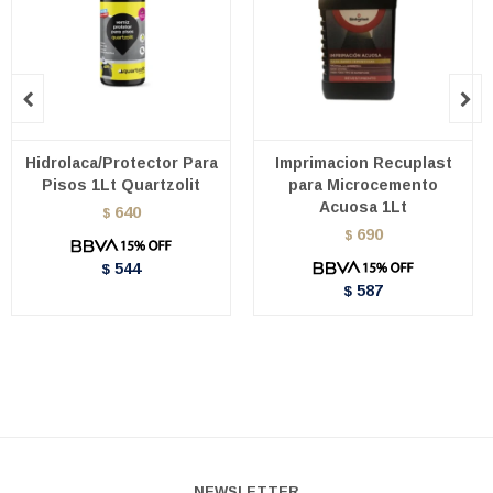


Hidrolaca/Protector Para
Imprimacion Recuplast
Pisos 1Lt Quartzolit
para Microcemento
Acuosa 1Lt
640
$
690
$
544
$
587
$
NEWSLETTER