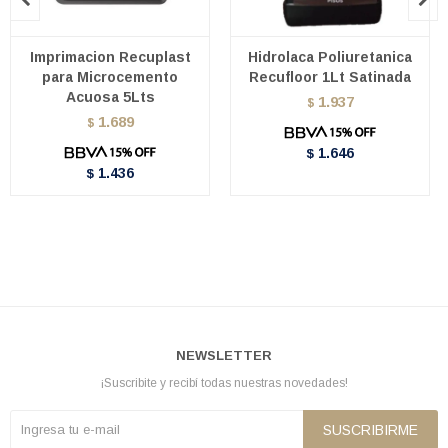
Imprimacion Recuplast
Hidrolaca Poliuretanica
para Microcemento
Recufloor 1Lt Satinada
Acuosa 5Lts
1.937
$
1.689
$
1.646
$
1.436
$
NEWSLETTER
¡Suscribite y recibí todas nuestras novedades!
SUSCRIBIRME