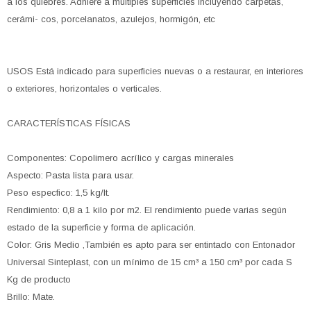
a los quiebres. Adhiere a múltiples superficies incluyendo carpetas,
cerámi- cos, porcelanatos, azulejos, hormigón, etc
USOS Está indicado para superficies nuevas o a restaurar, en interiores
o exteriores, horizontales o verticales.
CARACTERÍSTICAS FÍSICAS
Componentes: Copolimero acrílico y cargas minerales
Aspecto: Pasta lista para usar.
Peso especfico: 1,5 kg/It.
Rendimiento: 0,8 a 1 kilo por m2. El rendimiento puede varias según
estado de la superficie y forma de aplicación.
Color: Gris Medio ,También es apto para ser entintado con Entonador
Universal Sinteplast, con un mínimo de 15 cm³ a 150 cm³ por cada S
Kg de producto
Brillo: Mate.