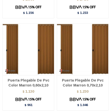
1.156
1.233
$
$
Puerta Plegable De Pvc
Puerta Plegable De Pvc
Color Marron 0,60x2,10
Color Marron 0,70x2,10
1.130
1.230
$
$
961
1.046
$
$