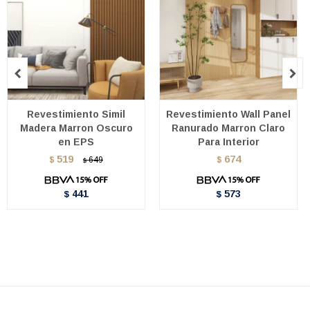


Revestimiento Simil
Revestimiento Wall Panel
Madera Marron Oscuro
Ranurado Marron Claro
en EPS
Para Interior
519
674
$
649
$
$
441
573
$
$