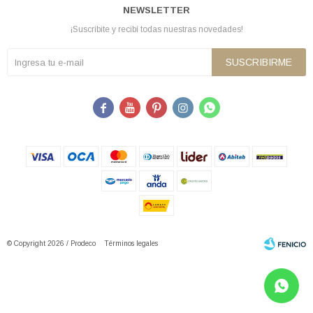
NEWSLETTER
¡Suscribite y recibí todas nuestras novedades!
SUSCRIBIRME





© Copyright 2026 / Prodeco
Términos legales