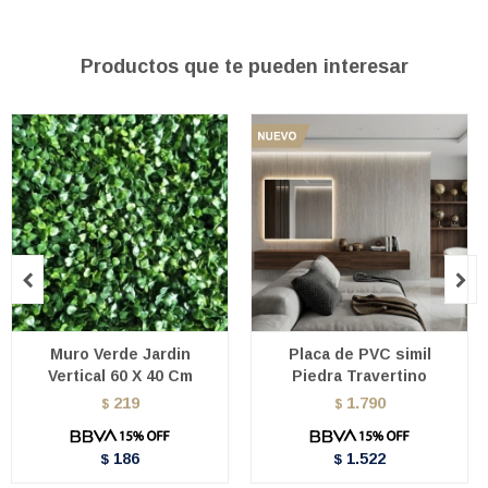
Productos que te pueden interesar


Muro Verde Jardin
Placa de PVC simil
Vertical 60 X 40 Cm
Piedra Travertino
219
1.790
$
$
186
1.522
$
$