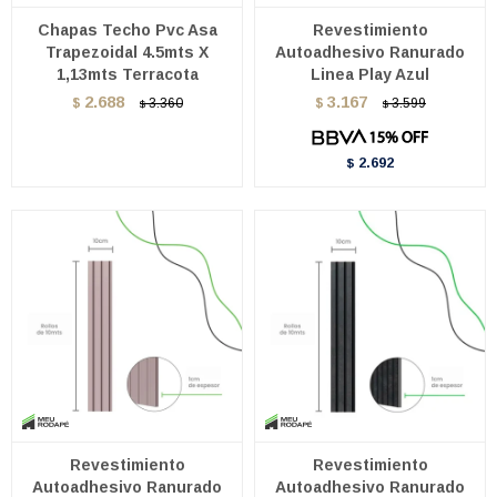
Chapas Techo Pvc Asa
Revestimiento
Trapezoidal 4.5mts X
Autoadhesivo Ranurado
1,13mts Terracota
Linea Play Azul
2.688
3.167
$
3.360
$
3.599
$
$
2.692
$
Revestimiento
Revestimiento
Autoadhesivo Ranurado
Autoadhesivo Ranurado