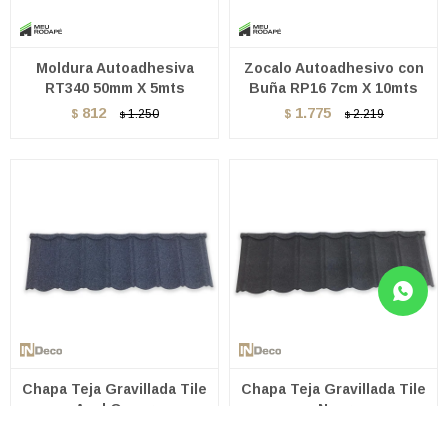
Moldura Autoadhesiva
Zocalo Autoadhesivo con
RT340 50mm X 5mts
Buña RP16 7cm X 10mts
812
1.775
$
1.250
$
2.219
$
$
Chapa Teja Gravillada Tile
Chapa Teja Gravillada Tile
- Azul Oscuro
- Negra
375
470
$
$