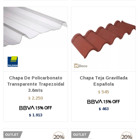
Chapa De Policarbonato
Chapa Teja Gravillada
Transparente Trapezoidal
Española
3.6mts
545
$
2.250
$
463
$
1.913
$