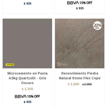
935
$
935
$
Microcemento en Pasta
Revestimiento Piedra
4.5kg Quartzolit - Gris
Natural Stone Flex Cope
Oscuro
1.600
$
2.000
$
1.100
$
935
$