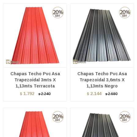
Chapas Techo Pvc Asa
Chapas Techo Pvc Asa
Trapezoidal 3mts X
Trapezoidal 3,6mts X
1,13mts Terracota
1,13mts Negro
1.792
2.144
$
2.240
$
2.680
$
$