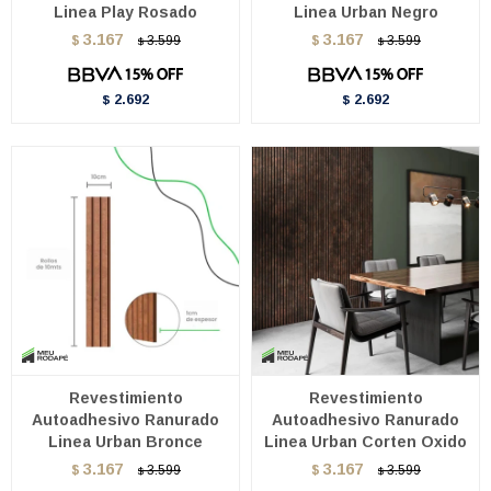
Linea Play Rosado
Linea Urban Negro
3.167
3.167
$
3.599
$
3.599
$
$
2.692
2.692
$
$
Revestimiento
Revestimiento
Autoadhesivo Ranurado
Autoadhesivo Ranurado
Linea Urban Bronce
Linea Urban Corten Oxido
3.167
3.167
$
3.599
$
3.599
$
$