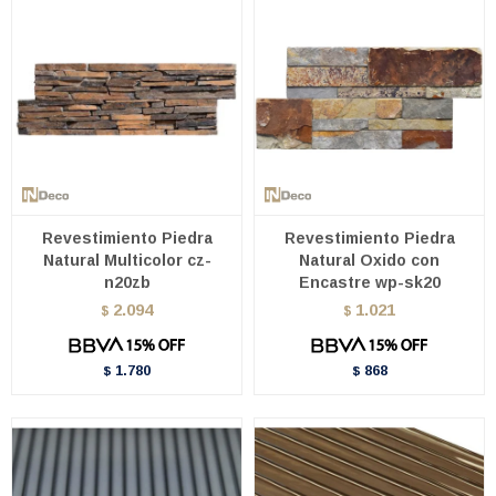
Revestimiento Piedra
Revestimiento Piedra
Natural Multicolor cz-
Natural Oxido con
n20zb
Encastre wp-sk20
2.094
1.021
$
$
1.780
868
$
$