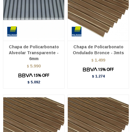
Chapa de Policarbonato
Chapa de Policarbonato
Alveolar Transparente -
Ondulado Bronce - 3mts
6mm
1.499
$
5.990
$
1.274
$
5.092
$