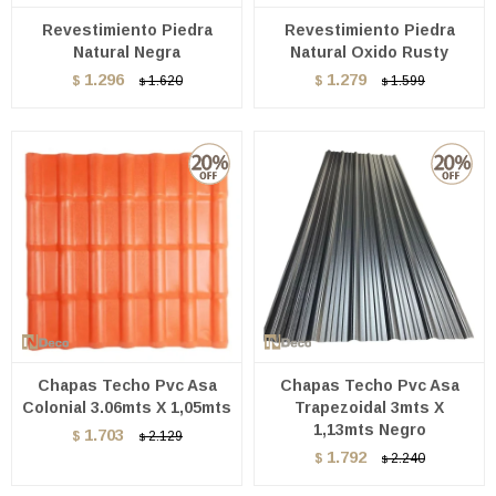
Revestimiento Piedra
Revestimiento Piedra
Natural Negra
Natural Oxido Rusty
1.296
1.279
$
1.620
$
1.599
$
$
Chapas Techo Pvc Asa
Chapas Techo Pvc Asa
Colonial 3.06mts X 1,05mts
Trapezoidal 3mts X
1,13mts Negro
1.703
$
2.129
$
1.792
$
2.240
$