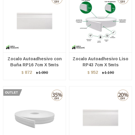
Zocalo Autoadhesivo con
Zocalo Autoadhesivo Liso
Buña RP16 7cm X 5mts
RP43 7cm X 5mts
872
952
$
1.090
$
1.190
$
$