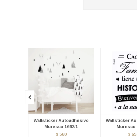

Wallsticker Autoadhesivo
Wallsticker A
Muresco 1662/1
Muresco 
560
65
$
$