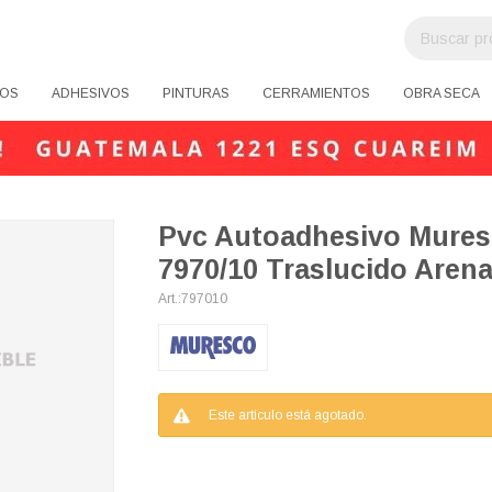
OS
ADHESIVOS
PINTURAS
CERRAMIENTOS
OBRA SECA
Pvc Autoadhesivo Mure
7970/10 Traslucido Aren
797010
Este artículo está agotado.