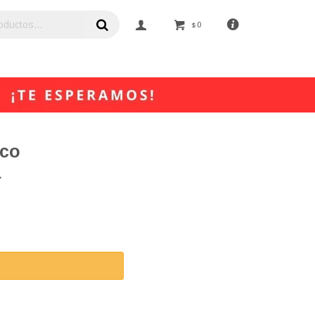
0
$
sco
a