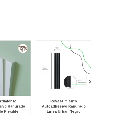

timiento
Revestimiento
Re
ivo Ranurado
Autoadhesivo Ranurado
Autoad
le Flexible
Linea Urban Negro
Li