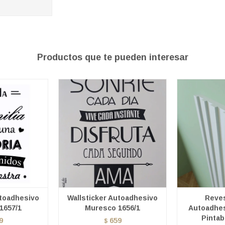
Productos que te pueden interesar
utoadhesivo
Wallsticker Autoadhesivo
Reves
1657/1
Muresco 1656/1
Autoadhes
Pintab
9
659
$