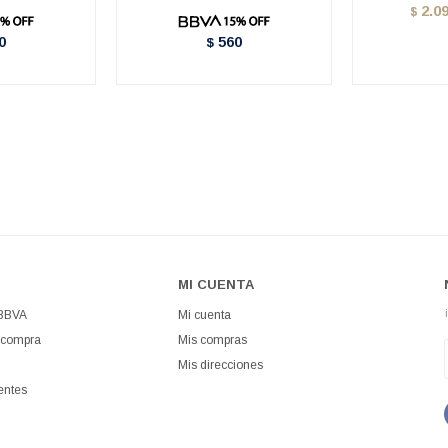
2.0
$
0
560
$
MI CUENTA
 BBVA
Mi cuenta
 compra
Mis compras
Mis direcciones
entes