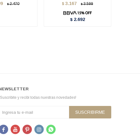
99
3.167
2.470
$
3.599
$
$
$
2.692
$
NEWSLETTER
¡Suscribite y recibí todas nuestras novedades!
SUSCRIBIRME




