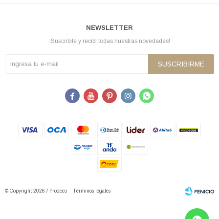
NEWSLETTER
¡Suscribite y recibí todas nuestras novedades!
SUSCRIBIRME





© Copyright 2026 / Prodeco
Términos legales