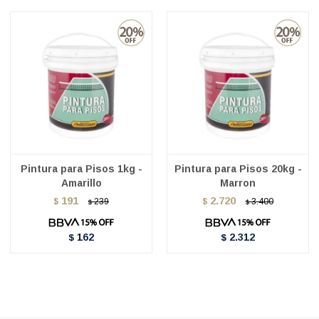
Pintura para Pisos 1kg -
Pintura para Pisos 20kg -
Amarillo
Marron
191
2.720
$
239
$
3.400
$
$
162
2.312
$
$