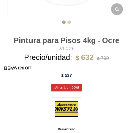
Pintura para Pisos 4kg - Ocre
Ocre
Precio/unidad:
632
$
790
$
537
$
20
Variantes: