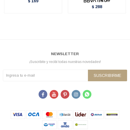
169
$
288
$
NEWSLETTER
¡Suscribite y recibí todas nuestras novedades!
SUSCRIBIRME




