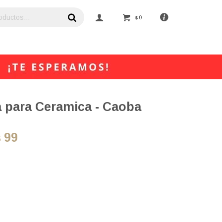
0
$
a para Ceramica - Caoba
99
$