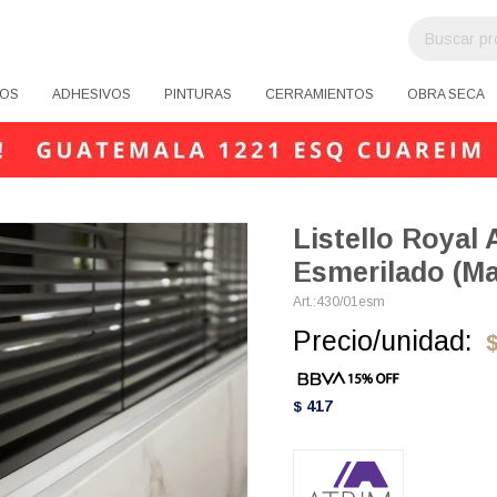
OS
ADHESIVOS
PINTURAS
CERRAMIENTOS
OBRA SECA
Listello Royal 
Esmerilado (Ma
430/01esm
Precio/unidad:
417
$