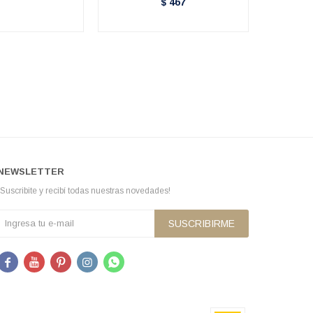
467
$
NEWSLETTER
¡Suscribite y recibí todas nuestras novedades!
SUSCRIBIRME




