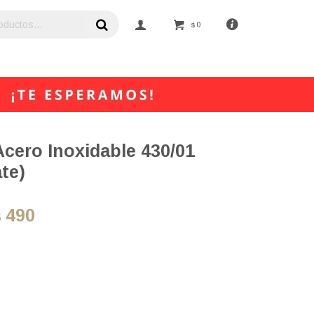
0
$
Acero Inoxidable 430/01
te)
490
$