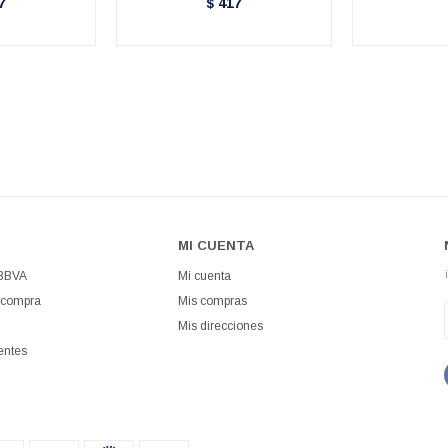
7
417
$
MI CUENTA
 BBVA
Mi cuenta
 compra
Mis compras
Mis direcciones
entes