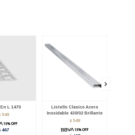

a En L 1470
Listello Clasico Acero
Liste
Inoxidable 430/02 Brillante
Ino
549
$
Esm
549
$
467
$