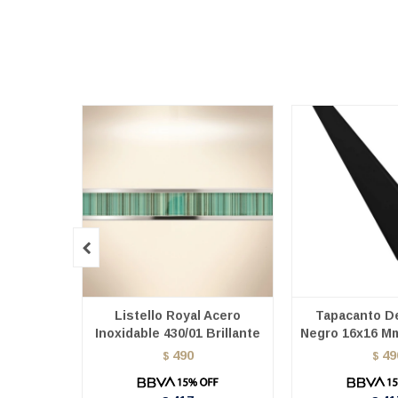

Listello Royal Acero
Tapacanto De
Inoxidable 430/01 Brillante
Negro 16x16 Mm
490
49
$
$