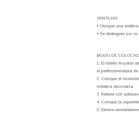
VENTAJAS
• Otorgan una estética
• Se distinguen por su 
MODO DE COLOCA
1. El listello Royalse 
el perfilsobresaldrá de 
2. Coloque el recubrim
metálica decorativa.
3. Rellene con adhesivo
4. Coloque la siguient
5. Elimine inmediatame