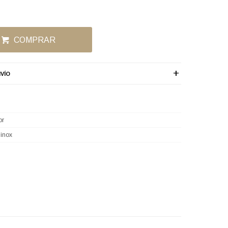
COMPRAR
VÍO
or
 inox