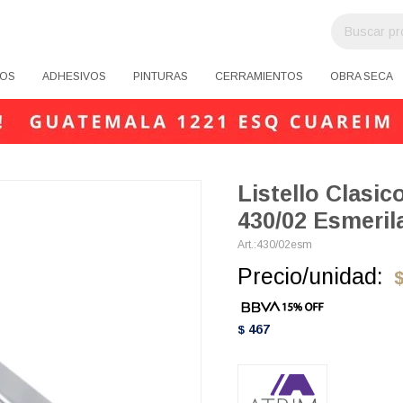
OS
ADHESIVOS
PINTURAS
CERRAMIENTOS
OBRA SECA
Listello Clasic
430/02 Esmeril
430/02esm
Precio/unidad:
467
$