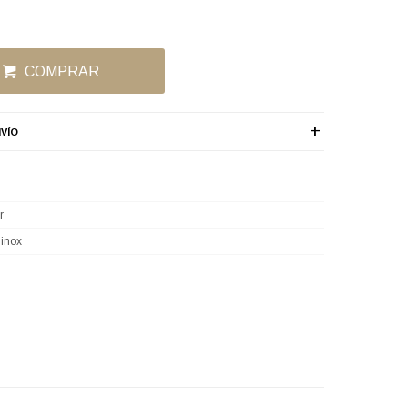
COMPRAR
VÍO
r
 inox