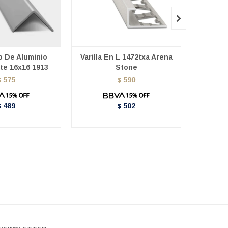

o De Aluminio
Varilla En L 1472txa Arena
Varilla 
te 16x16 1913
Stone
575
590
$
$
489
502
$
$