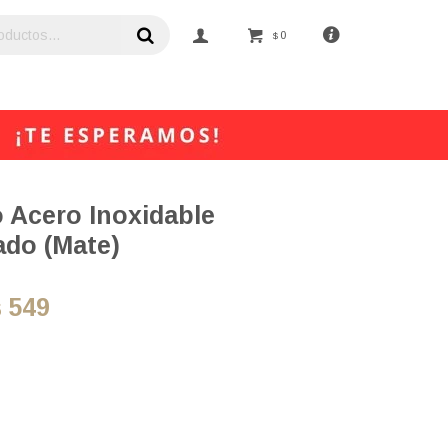
0
$
o Acero Inoxidable
ado (Mate)
549
$