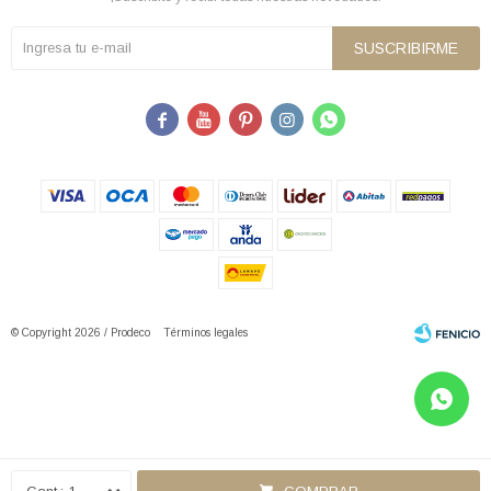
SUSCRIBIRME





© Copyright 2026 / Prodeco
Términos legales
Fenicio