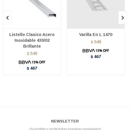


Listello Clasico Acero
Varilla En L 1470
Inoxidable 430/02
549
$
Brillante
549
$
467
$
467
$
NEWSLETTER
¡Suscribite y recibí todas nuestras novedades!