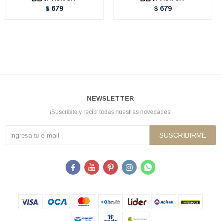
679
679
$
$
NEWSLETTER
¡Suscribite y recibí todas nuestras novedades!
SUSCRIBIRME




