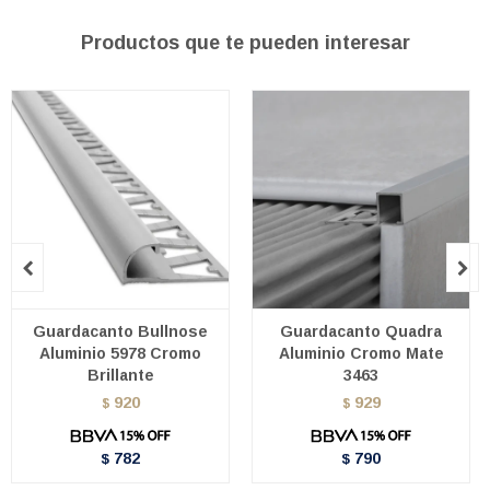
Productos que te pueden interesar


Guardacanto Bullnose
Guardacanto Quadra
Aluminio 5978 Cromo
Aluminio Cromo Mate
Brillante
3463
920
929
$
$
782
790
$
$