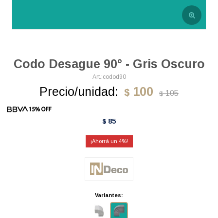
Codo Desague 90° - Gris Oscuro
codod90
Precio/unidad:
100
$
105
$
85
$
4
Variantes: