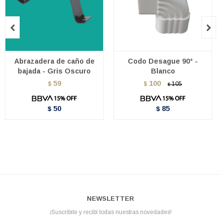


Abrazadera de caño de
Codo Desague 90° -
bajada - Gris Oscuro
Blanco
59
100
$
$
105
$
50
85
$
$
NEWSLETTER
¡Suscribite y recibí todas nuestras novedades!