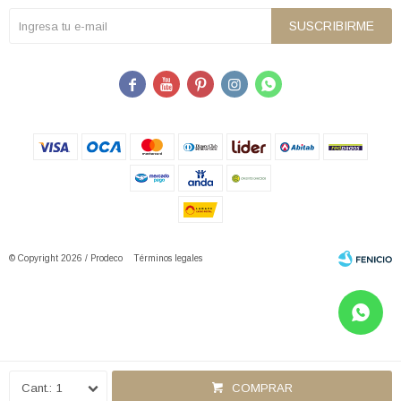
SUSCRIBIRME





© Copyright 2026 / Prodeco
Términos legales
Fenicio
1
COMPRAR