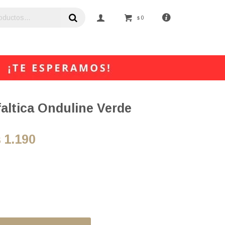
0
$
altica Onduline Verde
1.190
$