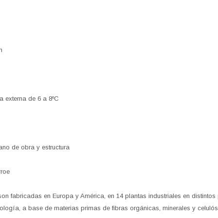
m
a externa de 6 a 8ºC
no de obra y estructura
rroe
n fabricadas en Europa y América, en 14 plantas industriales en distintos
ología, a base de materias primas de fibras orgánicas, minerales y celulóst