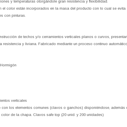
iones y temperaturas otorgándole gran resistencia y flexibilidad.
 el color están incorporados en la masa del producto con lo cual se evita
es con pinturas.
nstrucción de techos y/o cerramientos verticales planos o curvos, present
a resistencia y liviana. Fabricado mediante un proceso continuo automático
 Hormigón
entos verticales
dolo con los elementos comunes (clavos o ganchos) disponiéndose, además
l color de la chapa. Clavos safe top (20 unid. y 200 unidades)