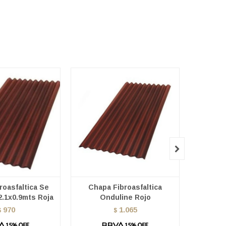

roasfaltica Se
Chapa Fibroasfaltica
Chapa
2.1x0.9mts Roja
Onduline Rojo
Ond
970
1.065
$
$