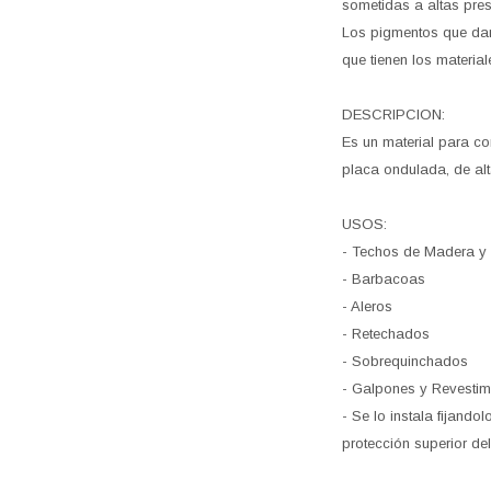
sometidas a altas pres
Los pigmentos que dan
que tienen los material
DESCRIPCION:
Es un material para co
placa ondulada, de alt
USOS:
- Techos de Madera y
- Barbacoas
- Aleros
- Retechados
- Sobrequinchados
- Galpones y Revestimi
- Se lo instala fijan
protección superior de