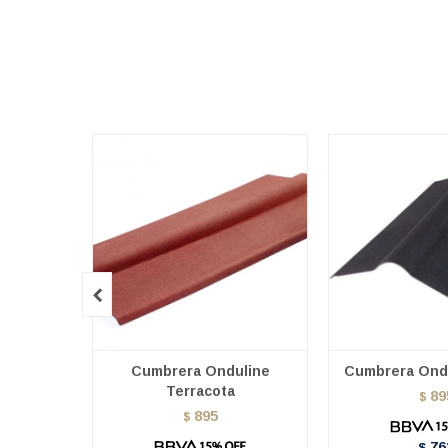

Cumbrera Onduline
Cumbrera Ond
Terracota
89
$
895
$
76
$