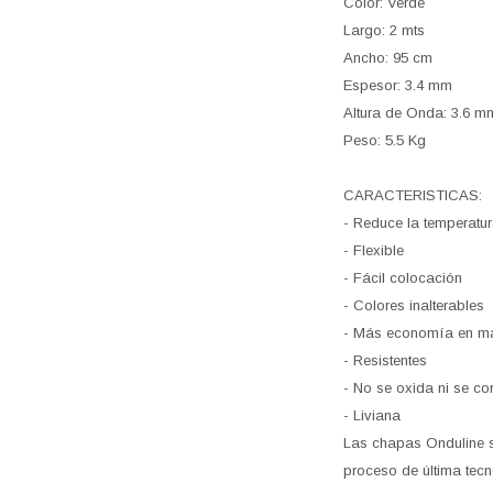
Color: Verde
Largo: 2 mts
Ancho: 95 cm
Espesor: 3.4 mm
Altura de Onda: 3.6 m
Peso: 5.5 Kg
CARACTERISTICAS:
- Reduce la temperatur
- Flexible
- Fácil colocación
- Colores inalterables
- Más economía en ma
- Resistentes
- No se oxida ni se co
- Liviana
Las chapas Onduline so
proceso de última tecn