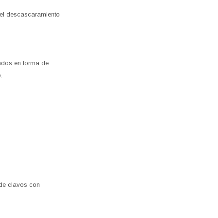
 el descascaramiento
andos en forma de
.
 de clavos con