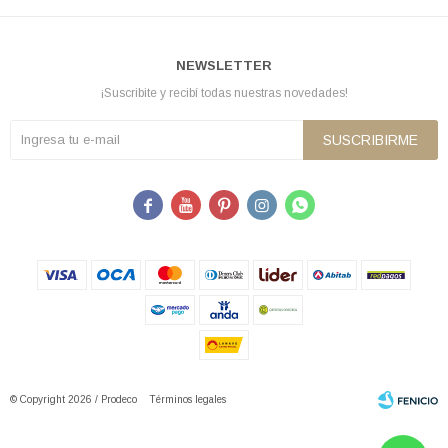
NEWSLETTER
¡Suscribite y recibí todas nuestras novedades!
SUSCRIBIRME





© Copyright 2026 / Prodeco
Términos legales