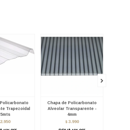

Policarbonato
Chapa de Policarbonato
Chapa 
te Trapezoidal
Alveolar Transparente -
Alveo
.5mts
4mm
2.950
3.990
$