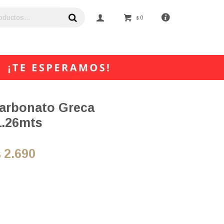
0
$
carbonato Greca
1.26mts
2.690
$