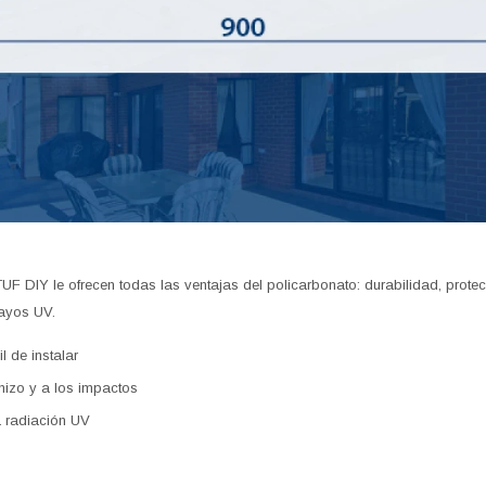
F DIY le ofrecen todas las ventajas del policarbonato: durabilidad, protecc
rayos UV.
l de instalar
anizo y a los impactos
a radiación UV