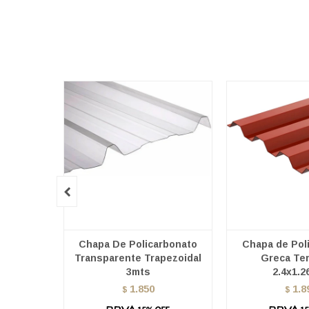

Chapa De Policarbonato
Chapa de Pol
Transparente Trapezoidal
Greca Ter
3mts
2.4x1.2
1.850
1.8
$
$