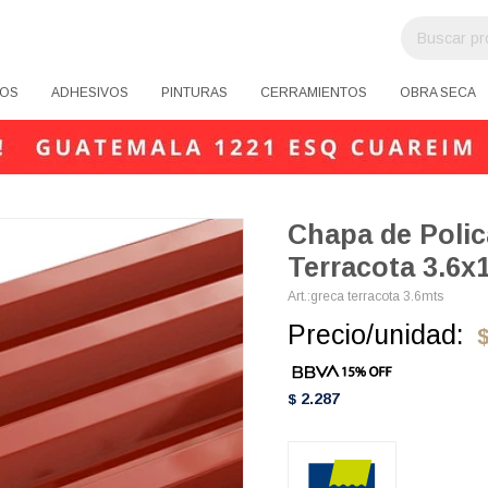
OS
ADHESIVOS
PINTURAS
CERRAMIENTOS
OBRA SECA
Chapa de Poli
Terracota 3.6x
greca terracota 3.6mts
Precio/unidad:
2.287
$