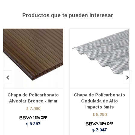
Productos que te pueden interesar


Chapa de Policarbonato
Chapa de Policarbonato
Alveolar Bronce - 6mm
Ondulada de Alto
Impacto 6mts
7.490
$
8.290
$
6.367
$
7.047
$