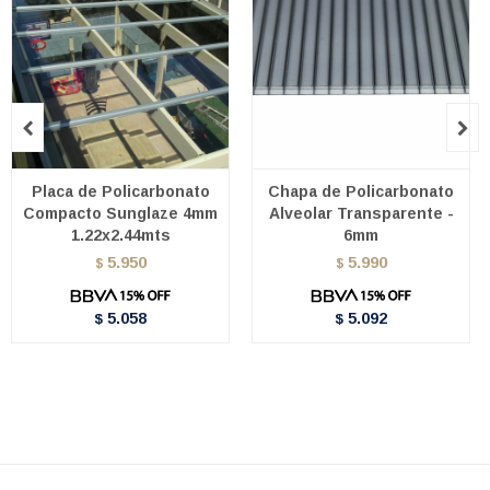


Placa de Policarbonato
Chapa de Policarbonato
Compacto Sunglaze 4mm
Alveolar Transparente -
1.22x2.44mts
6mm
5.950
5.990
$
$
5.058
5.092
$
$