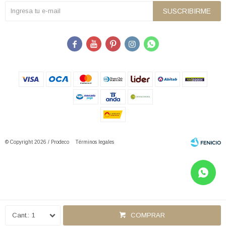
SUSCRIBIRME





© Copyright 2026 / Prodeco
Términos legales
Fenicio
1
COMPRAR