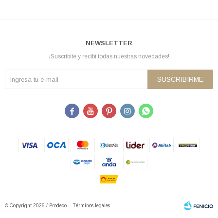
NEWSLETTER
¡Suscribite y recibí todas nuestras novedades!
SUSCRIBIRME





© Copyright 2026 / Prodeco
Términos legales