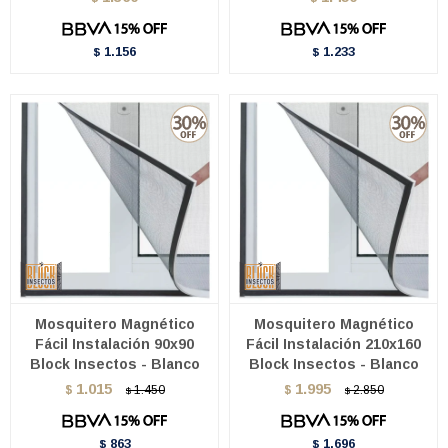
1.156
1.233
$
$
Mosquitero Magnético
Mosquitero Magnético
Fácil Instalación 90x90
Fácil Instalación 210x160
Block Insectos - Blanco
Block Insectos - Blanco
1.015
1.995
$
1.450
$
2.850
$
$
863
1.696
$
$