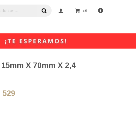
0
$
 15mm X 70mm X 2,4
o
529
$