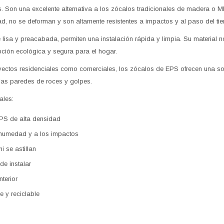
s. Son una excelente alternativa a los zócalos tradicionales de madera o 
, no se deforman y son altamente resistentes a impactos y al paso del ti
 lisa y preacabada, permiten una instalación rápida y limpia. Su material no
pción ecológica y segura para el hogar.
oyectos residenciales como comerciales, los zócalos de EPS ofrecen una so
 las paredes de roces y golpes.
ales:
PS de alta densidad
 humedad y a los impactos
i se astillan
 de instalar
terior
e y reciclable