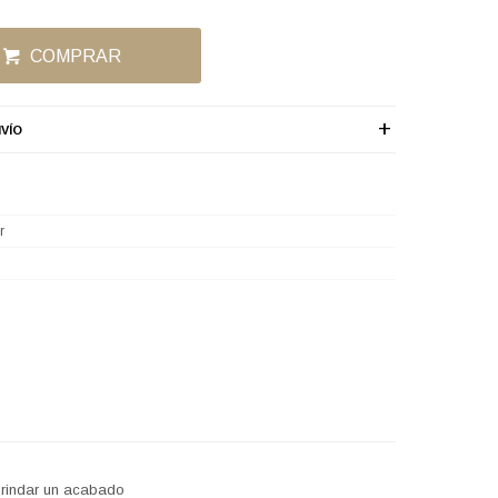
COMPRAR
VÍO
r
 brindar un acabado