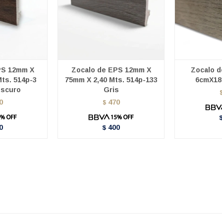
PS 12mm X
Zocalo de EPS 12mm X
Zocalo 
ts. 514p-3
75mm X 2,40 Mts. 514p-133
6cmX18
Oscuro
Gris
0
470
$
0
400
$