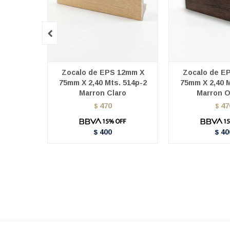

Zocalo de EPS 12mm X
Zocalo de E
75mm X 2,40 Mts. 514p-2
75mm X 2,40 M
Marron Claro
Marron 
470
47
$
$
400
40
$
$