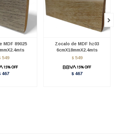

de MDF 89025
Zocalo de MDF hz03
Zocal
mmX2.4mts
6cmX18mmX2.4mts
80mm X 
549
549
$
$
467
467
$
$