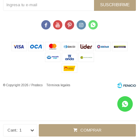
SUSCRIBIRME





© Copyright 2026 / Prodeco
Términos legales
Fenicio
1
COMPRAR