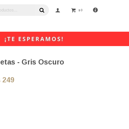
0
$
etas - Gris Oscuro
249
$