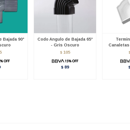
 Bajada 90°
Codo Angulo de Bajada 65°
Termin
scuro
- Gris Oscuro
Canaletas 
5
105
$
9
89
$