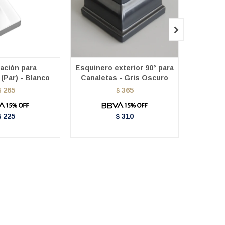

ación para
Esquinero exterior 90° para
Esquin
(Par) - Blanco
Canaletas - Gris Oscuro
para 
265
365
$
$
225
310
$
$