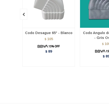

Codo Desague 65° - Blanco
Codo Angulo de
- Gris O
105
$
10
$
89
$
8
$