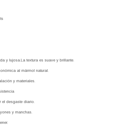
mts
da y lujosa.La textura es suave y brillante.
conómica al mármol natural.
lación y materiales.
istencia
r el desgaste diario.
rayones y manchas.
tener.