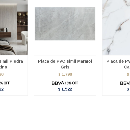
imil Piedra
Placa de PVC simil Marmol
Placa de P
tino
Gris
Ca
90
1.790
$
$
22
1.522
$
$