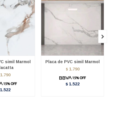

VC simil Marmol
Placa de PVC simil Marmol
Placa d
lacatta
1.790
$
1.790
1.522
$
1.522