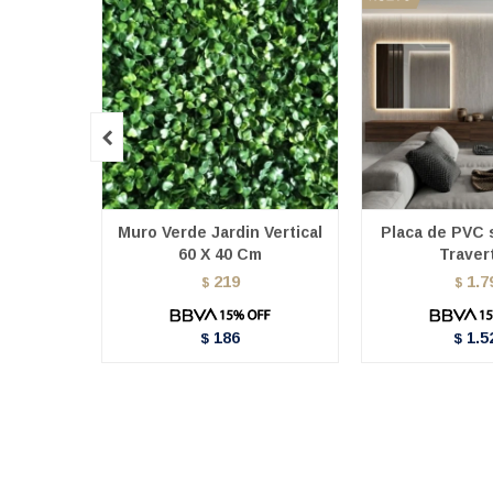

Muro Verde Jardin Vertical
Placa de PVC s
60 X 40 Cm
Traver
219
1.7
$
$
186
1.5
$
$