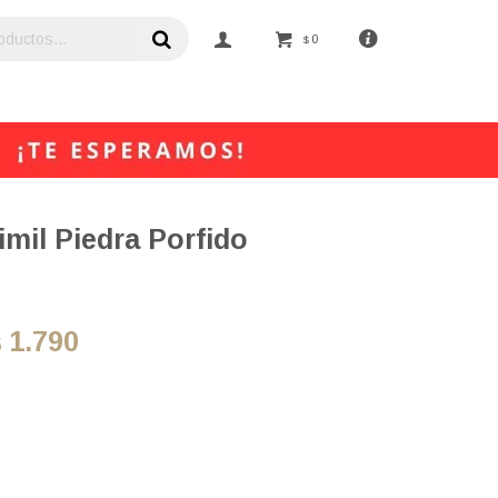
0
$
imil Piedra Porfido
1.790
$